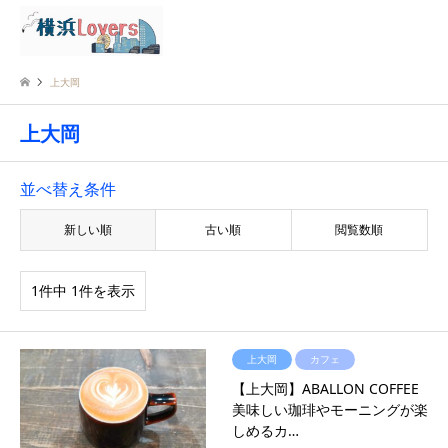
検索
上大岡
上大岡
並べ替え条件
新しい順
古い順
閲覧数順
1件中 1件を表示
上大岡
カフェ
【上大岡】ABALLON COFFEE
美味しい珈琲やモーニングが楽
しめるカ…