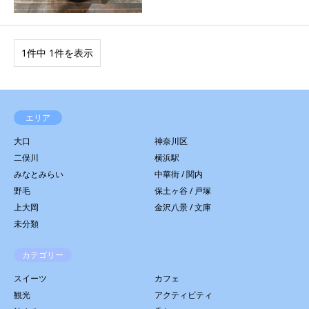
1件中 1件を表示
エリア
大口
神奈川区
二俣川
横浜駅
みなとみらい
中華街 / 関内
野毛
保土ヶ谷 / 戸塚
上大岡
金沢八景 / 文庫
未分類
カテゴリー
スイーツ
カフェ
観光
アクティビティ