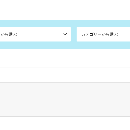
サイト
アから選ぶ
カテゴリーから選ぶ
ome/sch8/yokohamalovers.com/public_html/wp-content/themes