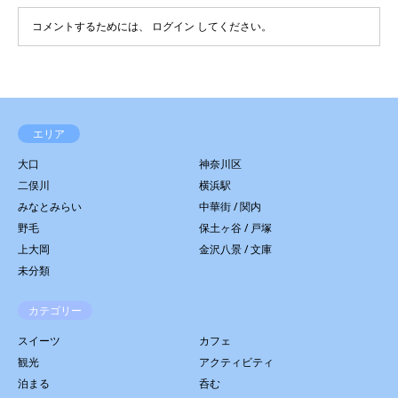
コメントするためには、
ログイン
してください。
エリア
大口
神奈川区
二俣川
横浜駅
みなとみらい
中華街 / 関内
野毛
保土ヶ谷 / 戸塚
上大岡
金沢八景 / 文庫
未分類
カテゴリー
スイーツ
カフェ
観光
アクティビティ
泊まる
呑む