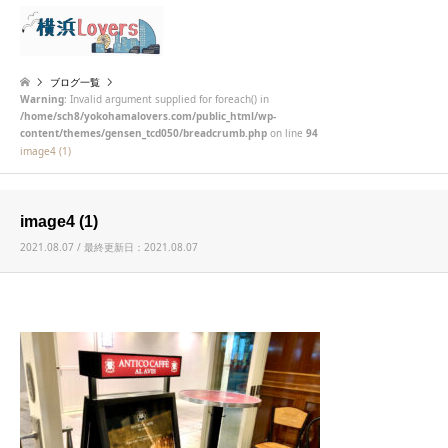
検索
ブログ一覧
Warning
: Invalid argument supplied for foreach() in
/home/sch8/yokohamalovers.com/public_html/wp-
content/themes/gensen_tcd050/breadcrumb.php
on line
94
image4 (1)
image4 (1)
2021.08.07 / 最終更新日：2021.08.07